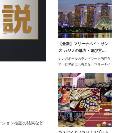
【最新】マリーナベイ・サン
ズ カジノの魅力・遊び方…
シンガポールのランドマーク的存在
で、世界的にも有名な「マリーナベ
イ・サンズ」。…
ーション検証の結果など
当メディア（カジノリゾート