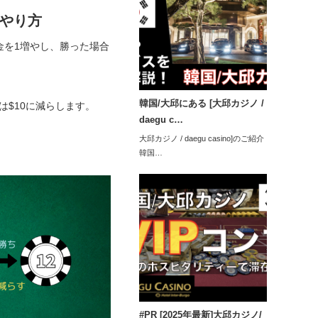
のやり方
金を1増やし、勝った場合
韓国/大邱にある [大邱カジノ /
は$10に減らします。
daegu c…
大邱カジノ / daegu casino]のご紹介
韓国…
#PR [2025年最新]大邱カジノ/