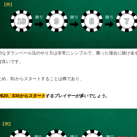
的なダランベール法のやり方は非常にシンプルで、勝った場合に賭け金
ば良いです。
ため、$1からスタートすることは稀であり、
や$20、$30からスタート
するプレイヤーが多いでしょう。