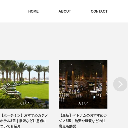
HOME
ABOUT
CONTACT
Next
カジノ
カジノ
ホテ
ーチミン】おすすめカジノ
【最新】ベトナムのおすすめカ
海外レンタル
ベトナム
ベトナム
新
ル3選｜服装など注意点に
ジノ5選｜治安や服装などの注
選！利用の
ても紹介
意点も解説
解説