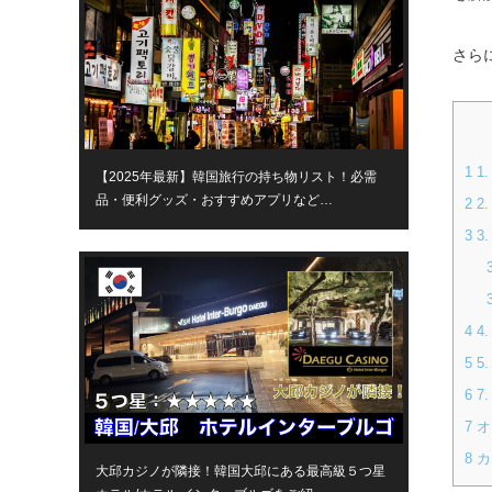
さら
1
1
【2025年最新】韓国旅行の持ち物リスト！必需
品・便利グッズ・おすすめアプリなど…
2
2
3
3
4
4
5
5
6
7
7
オ
8
カ
大邱カジノが隣接！韓国大邱にある最高級５つ星