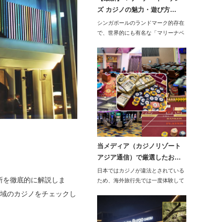
ズ カジノの魅力・遊び方…
シンガポールのランドマーク的存在
で、世界的にも有名な「マリーナベ
イ・サンズ」。…
当メディア（カジノリゾート
アジア通信）で厳選したお…
日本ではカジノが違法とされている
所を徹底的に解説しま
ため、海外旅行先では一度体験して
みたいと思う方…
地域のカジノをチェックし