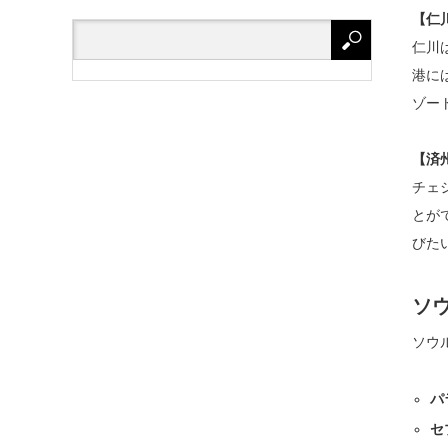
【仁
仁川
港に
ゾー
【済
チェ
とが
びた
ソ
ソウ
パ
セ