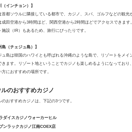
川（インチョン）】
は首都ソウルに隣接している都市で、カジノ、スパ、ゴルフなどの観光
は成田空港から3時間ほど、関西空港から2時間ほどでアクセスできます
ト施設（IR）もあるため、旅行にぴったりです。
州島（チェジュ島）】
ジュ島は韓国のハワイとも呼ばれる沖縄のような島で、リゾートをメイ
できます。リゾート地ということでカジノも楽しめるようになっており
い方におすすめの場所です。
ウルのおすすめカジノ
ルのおすすめカジノは、下記の3つです。
ラダイスカジノウォーカーヒル
ブンラックカジノ江南COEX店