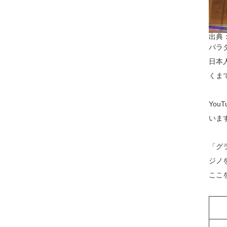
出典
パラ
日本
くま
Yo
いま
「グ
ジノ
ここ