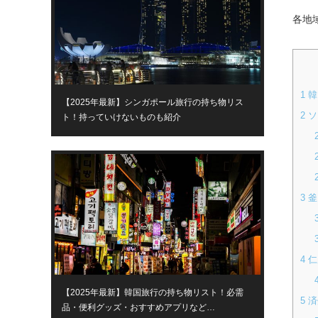
各地
1
韓
【2025年最新】シンガポール旅行の持ち物リス
2
ソ
ト！持っていけないものも紹介
3
釜
4
仁
【2025年最新】韓国旅行の持ち物リスト！必需
5
済
品・便利グッズ・おすすめアプリなど…