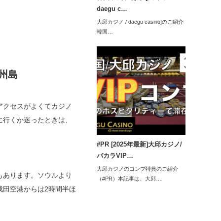
daegu c…
大邱カジノ / daegu casino]のご紹介
韓国…
州島
アクセスがよくてカジノ
に行くか迷ったときは、
#PR [2025年最新]大邱カジノ/
バカラVIP…
大邱カジノのコンプ特典のご紹介
もあります。ソウルより
（#PR）本記事は、大邱…
成田空港からは2時間半ほ