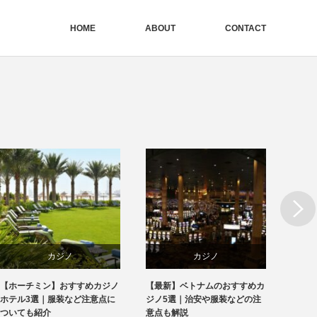
HOME
ABOUT
CONTACT
Next
カジノ
カジノ
ホテ
ーチミン】おすすめカジノ
【最新】ベトナムのおすすめカ
海外レンタル
ベトナム
ベトナム
新
3選｜服装など注意点に
ジノ5選｜治安や服装などの注
選！利用の
ても紹介
意点も解説
解説