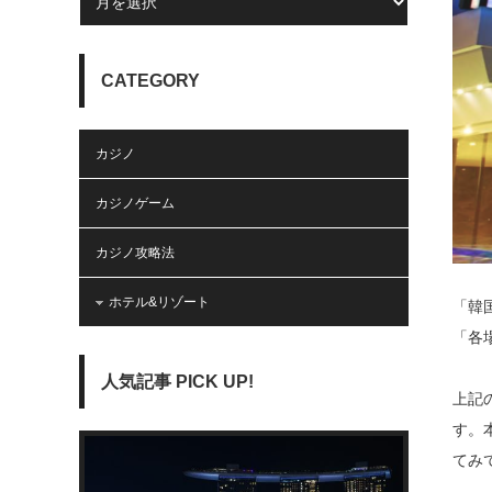
CATEGORY
カジノ
カジノゲーム
カジノ攻略法
ホテル&リゾート
「韓
「各
人気記事 PICK UP!
上記
す。
てみ