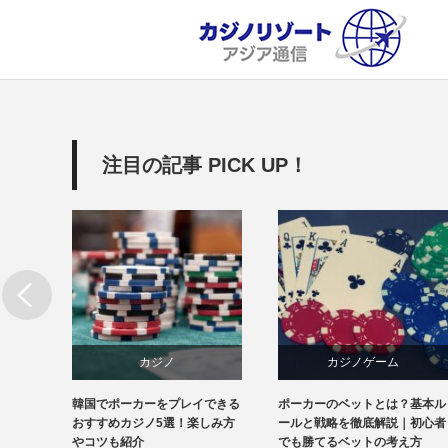
注目の記事 PICK UP！
カジノ
カジノゲーム
韓国でポーカーをプレイできる
ポーカーのベットとは？基本ル
韓国
カジノ攻略法
おすすめカジノ5選！楽しみ方
ールと戦略を徹底解説｜初心者
やコツも紹介
でも勝てるベットの考え方