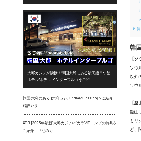
6
韓
韓
【ソ
ソウ
大邱カジノが隣接！韓国大邱にある最高級５つ星
以外
ホテル/ホテル インターブルゴをご紹…
ソウ
韓国/大邱にある [大邱カジノ / daegu casino]をご紹介！
【釜
施設やサ…
釜山
もリ
#PR [2025年最新]大邱カジノ/バカラVIPコンプの特典を
ど、
ご紹介！『他のカ…