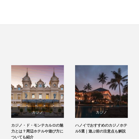
カジノ
カジノ
カジノ・ド・モンテカルロの魅
ハノイでおすすめのカジノホテ
【ホ
ホテル&リゾート
ベトナム
力とは？周辺ホテルや遊び方に
ル5選｜遊ぶ前の注意点も解説
ホテル
ついても紹介
つい