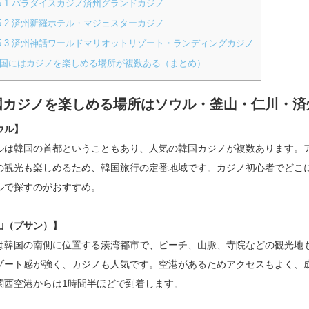
5.1
パラダイスカジノ済州グランドカジノ
5.2
済州新羅ホテル・マジェスターカジノ
5.3
済州神話ワールドマリオットリゾート・ランディングカジノ
国にはカジノを楽しめる場所が複数ある（まとめ）
国カジノを楽しめる場所はソウル・釜山・仁川・済
ウル】
ルは韓国の首都ということもあり、人気の韓国カジノが複数あります。
の観光も楽しめるため、韓国旅行の定番地域です。カジノ初心者でどこ
ルで探すのがおすすめ。
山（プサン）】
は韓国の南側に位置する湊湾都市で、ビーチ、山脈、寺院などの観光地
ゾート感が強く、カジノも人気です。空港があるためアクセスもよく、
関西空港からは1時間半ほどで到着します。