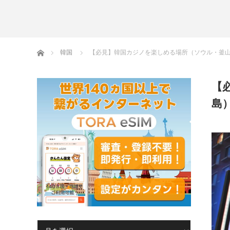
ホーム
韓国
【必見】韓国カジノを楽しめる場所（ソウル・釜
【
島