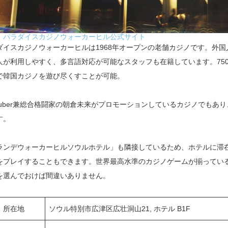
：
パラダイスカジノウォーカーヒル公式サイト
ダイスカジノウォーカーヒルは1968年オープンの老舗カジノです。外
人が利用しやすく、多言語対応が可能なスタッフも在籍しています。75
で韓国カジノを遊び尽くすことが可能。
uTuber兼総合格闘家の朝倉未来がプロモーションしているカジノでもあ
す。
ランデウォーカーヒルソウルホテル」も隣接しているため、ホテルに滞
をプレイすることもできます。世界最高水準のカジノゲームが揃ってい
を選んでおけば間違いありません。
所在地
ソウル特別市広津区広壮洞山21, ホテル B1F