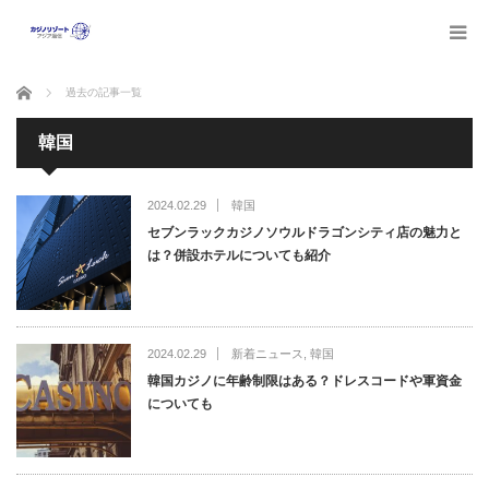
ホーム
過去の記事一覧
韓国
2024.02.29
韓国
セブンラックカジノソウルドラゴンシティ店の魅力と
は？併設ホテルについても紹介
2024.02.29
新着ニュース
,
韓国
韓国カジノに年齢制限はある？ドレスコードや軍資金
についても