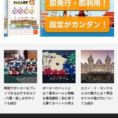
カジノ
カジノゲーム
カジノ
韓国でポーカーをプレ
ポーカーのベットと
カジノ・ド・モンテカ
韓国
カジノ攻略法
ホテル&リゾート
イできるおすすめカジ
は？基本ルールと戦略
ルロの魅力とは？周辺
ノ5選！楽しみ方やコ
を徹底解説｜初心者で
ホテルや遊び方につい
ツも紹介
も勝てるベットの考え
ても紹介
モナコ
方