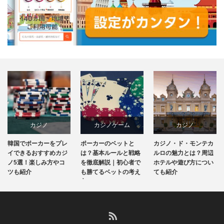
カジノ
カジノゲーム
カジノ
韓国でポーカーをプレ
ポーカーのベットと
カジノ・ド・モンテカ
韓国
カジノ攻略法
ホテル&リゾート
イできるおすすめカジ
は？基本ルールと戦略
ルロの魅力とは？周辺
ノ5選！楽しみ方やコ
を徹底解説｜初心者で
ホテルや遊び方につい
ツも紹介
も勝てるベットの考え
ても紹介
モナコ
方
RSS