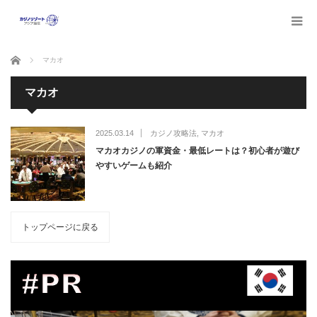
ホーム
マカオ
マカオ
2025.03.14
カジノ攻略法
,
マカオ
マカオカジノの軍資金・最低レートは？初心者が遊び
やすいゲームも紹介
トップページに戻る