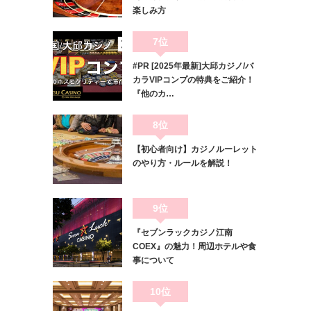
楽しみ方
7位
#PR [2025年最新]大邱カジノ/バ
カラVIPコンプの特典をご紹介！
『他のカ…
8位
【初心者向け】カジノルーレット
のやり方・ルールを解説！
9位
『セブンラックカジノ江南
COEX』の魅力！周辺ホテルや食
事について
10位