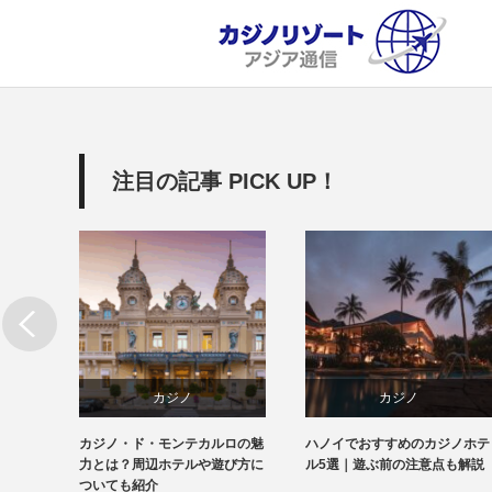
注目の記事 PICK UP！
カジノ
カジノ
基本ル
カジノ・ド・モンテカルロの魅
ハノイでおすすめのカジノホテ
ホテル&リゾート
ベトナム
初心者
力とは？周辺ホテルや遊び方に
ル5選｜遊ぶ前の注意点も解説
方
ついても紹介