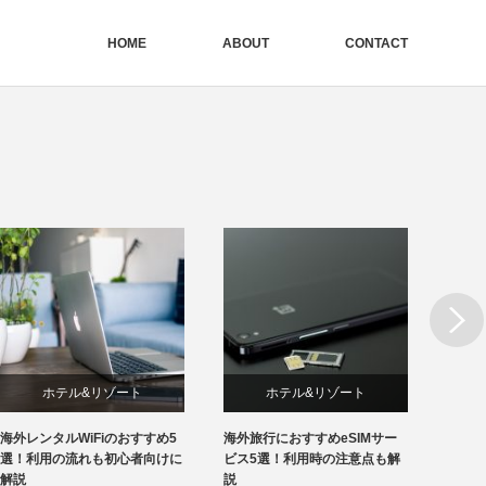
HOME
ABOUT
CONTACT
Next
ホテル&リゾート
ホテル&リゾート
海外レンタルWiFiのおすすめ5
海外旅行におすすめeSIMサー
海外旅
新着ニュース
新着ニュース
選！利用の流れも初心者向けに
ビス5選！利用時の注意点も解
すすめ
解説
説
も紹介