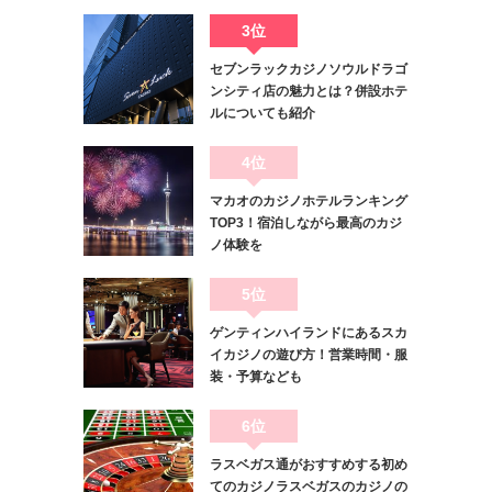
3位
セブンラックカジノソウルドラゴ
ンシティ店の魅力とは？併設ホテ
ルについても紹介
4位
マカオのカジノホテルランキング
TOP3！宿泊しながら最高のカジ
ノ体験を
5位
ゲンティンハイランドにあるスカ
イカジノの遊び方！営業時間・服
装・予算なども
6位
ラスベガス通がおすすめする初め
てのカジノラスベガスのカジノの