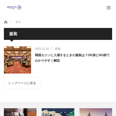
ホーム
服装
服装
2023.12.20
韓国
韓国カジノに入場するときの服装は？OK例とNG例で
わかりやすく解説
トップページに戻る