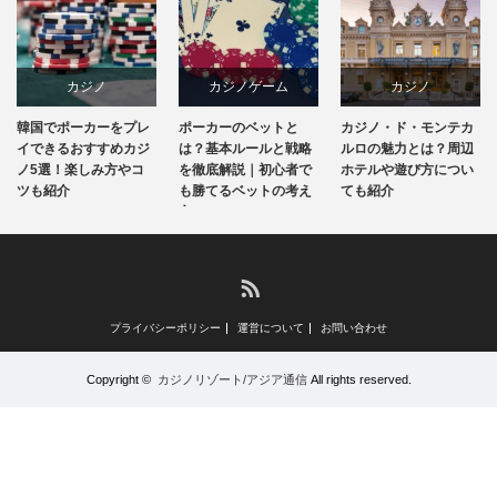
カジノ
カジノゲーム
カジノ
韓国でポーカーをプレ
ポーカーのベットと
カジノ・ド・モンテカ
韓国
カジノ攻略法
ホテル&リゾート
イできるおすすめカジ
は？基本ルールと戦略
ルロの魅力とは？周辺
ノ5選！楽しみ方やコ
を徹底解説｜初心者で
ホテルや遊び方につい
ツも紹介
も勝てるベットの考え
ても紹介
モナコ
方
RSS
プライバシーポリシー
運営について
お問い合わせ
Copyright ©
カジノリゾート/アジア通信
All rights reserved.