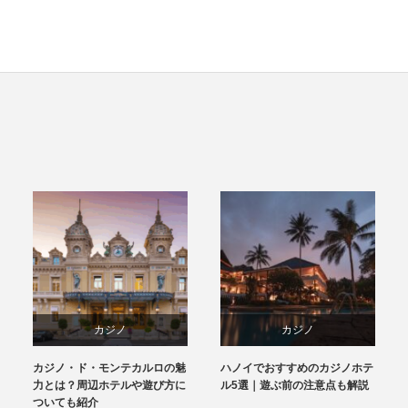
カジノ
カジノ
カジノ
モンテカルロの魅
ハノイでおすすめのカジノホテ
【ホーチミン】おす
&リゾート
ベトナム
ベトナム
ホテルや遊び方に
ル5選｜遊ぶ前の注意点も解説
ホテル3選｜服装な
ついても紹介