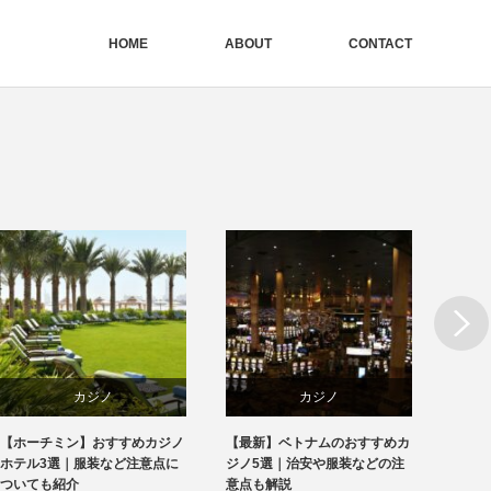
HOME
ABOUT
CONTACT
Next
カジノ
ホテル&リゾート
すめカジノ
【最新】ベトナムのおすすめカ
海外レンタルWiFiのおすす
ベトナム
新着ニュース
ど注意点に
ジノ5選｜治安や服装などの注
選！利用の流れも初心者向
意点も解説
解説