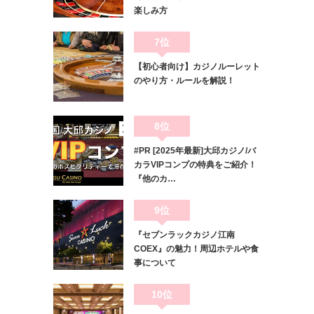
楽しみ方
7位
【初心者向け】カジノルーレット
のやり方・ルールを解説！
8位
#PR [2025年最新]大邱カジノ/バ
カラVIPコンプの特典をご紹介！
『他のカ…
9位
『セブンラックカジノ江南
COEX』の魅力！周辺ホテルや食
事について
10位