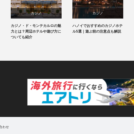
カジノ
カジノ
カジ
ド・モンテカルロの魅
ハノイでおすすめのカジノホテ
【ホーチミン】
テル&リゾート
ベトナム
ベト
周辺ホテルや遊び方に
ル5選｜遊ぶ前の注意点も解説
ホテル3選｜服
紹介
ついても紹介
モナコ
ホテル&リゾート
ホテル&
合わせ