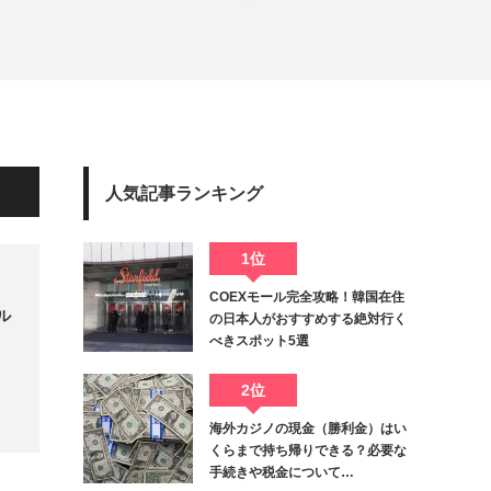
ート
人気記事ランキング
1位
COEXモール完全攻略！韓国在住
ル
の日本人がおすすめする絶対行く
べきスポット5選
2位
海外カジノの現金（勝利金）はい
くらまで持ち帰りできる？必要な
手続きや税金について…