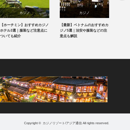
ノ
カジノ
ホテル&リゾー
おすすめカジノ
【最新】ベトナムのおすすめカ
海外レンタルWiFiのお
ナム
ベトナム
新着ニュース
装など注意点に
ジノ5選｜治安や服装などの注
選！利用の流れも初心
意点も解説
解説
リゾート
Copyright ©
カジノリゾート/アジア通信
All rights reserved.