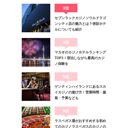
3位
セブンラックカジノソウルドラゴ
ンシティ店の魅力とは？併設ホテ
ルについても紹介
4位
マカオのカジノホテルランキング
TOP3！宿泊しながら最高のカジ
ノ体験を
5位
ゲンティンハイランドにあるスカ
イカジノの遊び方！営業時間・服
装・予算なども
6位
ラスベガス通がおすすめする初め
てのカジノラスベガスのカジノの