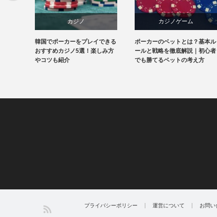
カジノ
カジノゲーム
国でポーカーをプレイできる
ポーカーのベットとは？基本ル
カジノ・
韓国
カジノ攻略法
ホ
すすめカジノ5選！楽しみ方
ールと戦略を徹底解説｜初心者
力とは？
コツも紹介
でも勝てるベットの考え方
ついても
SS
プライバシーポリシー
運営について
お問い