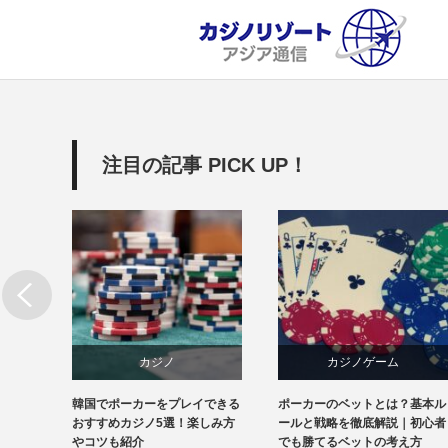
注目の記事 PICK UP！
カジノ
カジノゲーム
ポーカーをプレイできる
ポーカーのベットとは？基本ル
カジノ・ド・
韓国
カジノ攻略法
ホテル
めカジノ5選！楽しみ方
ールと戦略を徹底解説｜初心者
力とは？周辺
も紹介
でも勝てるベットの考え方
ついても紹介